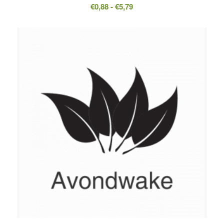
Prijsklasse:
€
0,88
-
€
5,79
€0,88
tot
€5,79
5.00