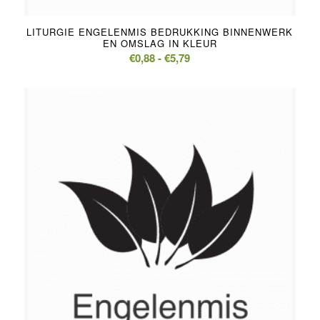
LITURGIE ENGELENMIS BEDRUKKING BINNENWERK
EN OMSLAG IN KLEUR
Prijsklasse:
€
0,88
-
€
5,79
€0,88
tot
€5,79