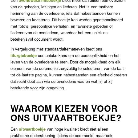
Een
avondwake misboekje
biedt meer dan alleen een overzicht
van de gebeden, lezingen en liederen. Het is een tastbare
herinnering aan de overledene, iets dat nabestaanden kunnen
bewaren en koesteren. Dit boekje kan worden gepersonaliseerd
met foto’s, persoonlijke verhalen, en favoriete gebeden of
liederen van de overledene, waardoor het een uniek en
betekenisvol document wordt.
In vergelijking met standaardalternatieven biedt ons
liturgieboekje
een unieke kans om de persoonlijkheid en het
leven van de overledene te eren. Door de mogelijkheid om elk
element van de ceremonie zorgvuldig te selecteren, van de kaft
tot de laatste pagina, kunnen nabestaanden een afscheid creëren
dat recht doet aan wie de overledene was en wat hij of zij
betekende voor zijn omgeving.
WAAROM KIEZEN VOOR
ONS UITVAARTBOEKJE?
Een
uitvaartboekje
van hoge kwaliteit biedt niet alleen
praktische ondersteuning tijdens de ceremonie, maar ook