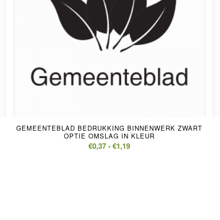
GEMEENTEBLAD BEDRUKKING BINNENWERK ZWART
OPTIE OMSLAG IN KLEUR
Prijsklasse:
€
0,37
-
€
1,19
€0,37
tot
€1,19