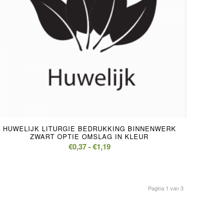
5.00
HUWELIJK LITURGIE BEDRUKKING BINNENWERK
ZWART OPTIE OMSLAG IN KLEUR
Prijsklasse:
€
0,37
-
€
1,19
€0,37
tot
€1,19
Pagina 1 van 3