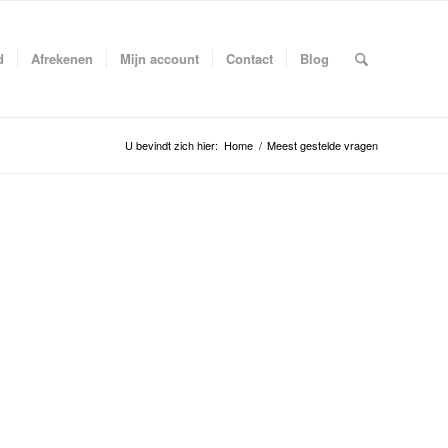
d
Afrekenen
Mijn account
Contact
Blog
U bevindt zich hier:
Home
/
Meest gestelde vragen