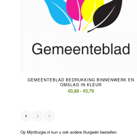
GEMEENTEBLAD BEDRUKKING BINNENWERK EN
OMSLAG IN KLEUR
Prijsklasse:
€
0,88
-
€
5,79
€0,88
tot
€5,79
2
3
1
Op Mijnliturgie.nl kun u ook andere liturgieën bestellen: