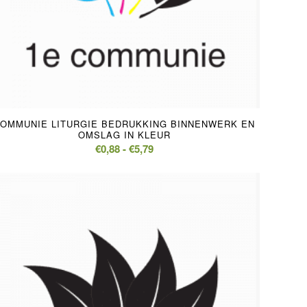
OMMUNIE LITURGIE BEDRUKKING BINNENWERK EN
OMSLAG IN KLEUR
Prijsklasse:
€
0,88
-
€
5,79
€0,88
tot
€5,79