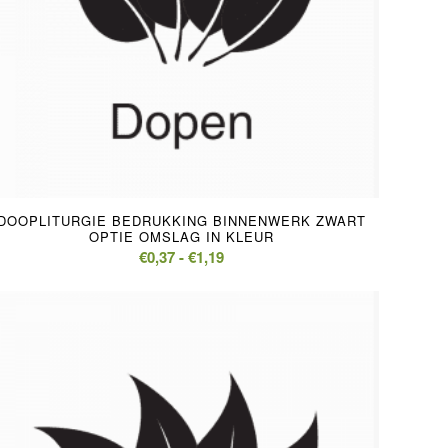
5.00
DOOPLITURGIE BEDRUKKING BINNENWERK ZWART
OPTIE OMSLAG IN KLEUR
Prijsklasse:
€
0,37
-
€
1,19
€0,37
tot
€1,19