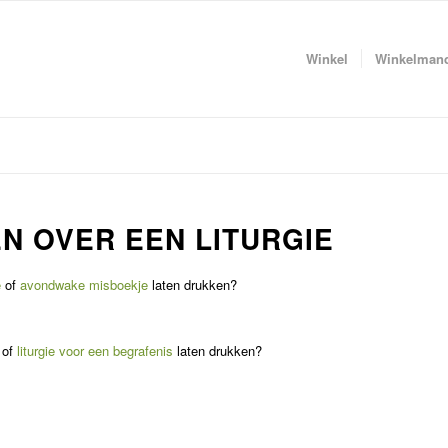
Winkel
Winkelman
N OVER EEN LITURGIE
e
of
avondwake misboekje
laten drukken?
 of
liturgie voor een begrafenis
laten drukken?