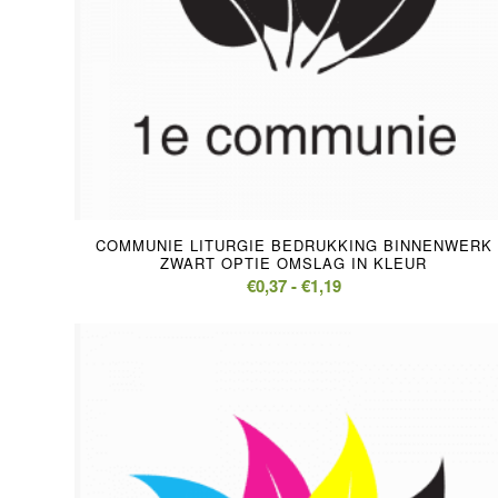
COMMUNIE LITURGIE BEDRUKKING BINNENWERK
ZWART OPTIE OMSLAG IN KLEUR
Prijsklasse:
€
0,37
-
€
1,19
€0,37
tot
€1,19