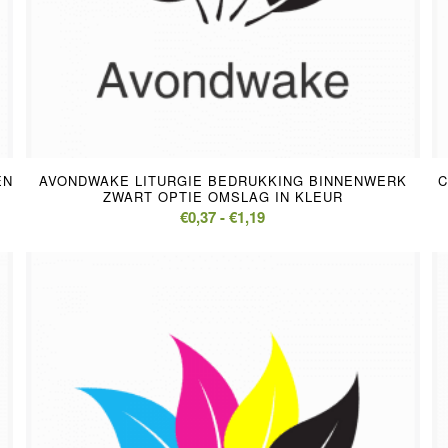
5.00
EN
AVONDWAKE LITURGIE BEDRUKKING BINNENWERK
C
ZWART OPTIE OMSLAG IN KLEUR
Prijsklasse:
€
0,37
-
€
1,19
€0,37
tot
€1,19