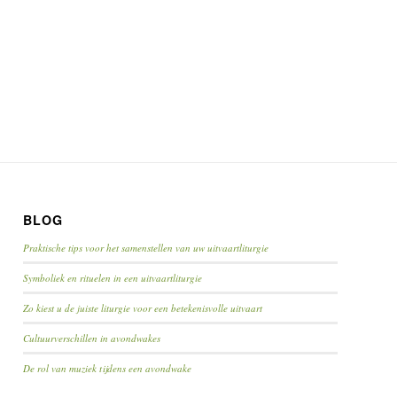
BLOG
Praktische tips voor het samenstellen van uw uitvaartliturgie
Symboliek en rituelen in een uitvaartliturgie
Zo kiest u de juiste liturgie voor een betekenisvolle uitvaart
Cultuurverschillen in avondwakes
De rol van muziek tijdens een avondwake