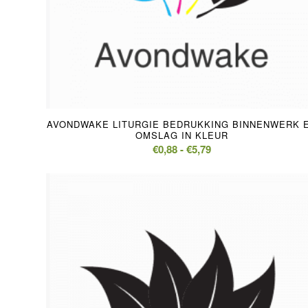
5.00
AVONDWAKE LITURGIE BEDRUKKING BINNENWERK 
OMSLAG IN KLEUR
Prijsklasse:
€
0,88
-
€
5,79
€0,88
tot
€5,79