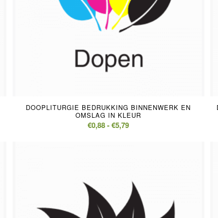
DOOPLITURGIE BEDRUKKING BINNENWERK EN
OMSLAG IN KLEUR
Prijsklasse:
€
0,88
-
€
5,79
€0,88
tot
€5,79