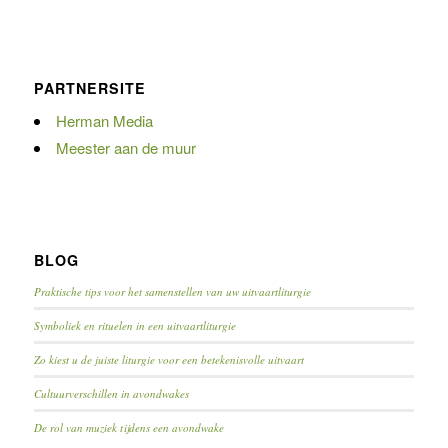
PARTNERSITE
Herman Media
Meester aan de muur
BLOG
Praktische tips voor het samenstellen van uw uitvaartliturgie
Symboliek en rituelen in een uitvaartliturgie
Zo kiest u de juiste liturgie voor een betekenisvolle uitvaart
Cultuurverschillen in avondwakes
De rol van muziek tijdens een avondwake