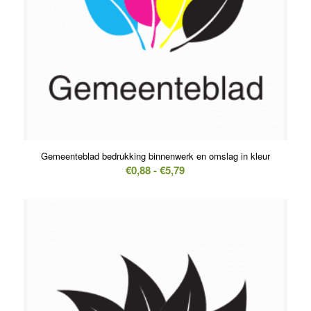
Gemeenteblad bedrukking binnenwerk en omslag in kleur
Prijsklasse:
€
0,88
-
€
5,79
€0,88
tot
€5,79