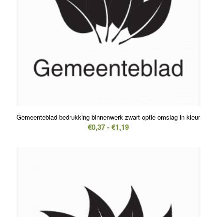
Gemeenteblad bedrukking binnenwerk zwart optie omslag in kleur
Prijsklasse:
€
0,37
-
€
1,19
€0,37
tot
€1,19