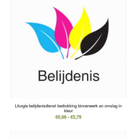
Liturgie belijdenisdienst bedrukking binnenwerk en omslag in
kleur
Prijsklasse:
€
0,88
-
€
5,79
€0,88
tot