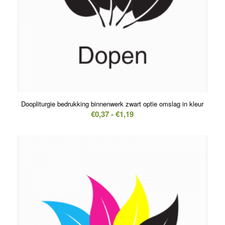
5.00
Doopliturgie bedrukking binnenwerk zwart optie omslag in kleur
Prijsklasse:
€
0,37
-
€
1,19
€0,37
tot
€1,19