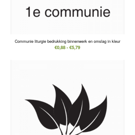
Communie liturgie bedrukking binnenwerk en omslag in kleur
Prijsklasse:
€
0,88
-
€
5,79
€0,88
tot
€5,79