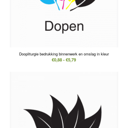
Doopliturgie bedrukking binnenwerk en omslag in kleur
Prijsklasse:
€
0,88
-
€
5,79
€0,88
tot
€5,79