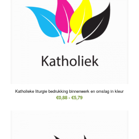
Katholieke liturgie bedrukking binnenwerk en omslag in kleur
Prijsklasse:
€
0,88
-
€
5,79
€0,88
tot
€5,79