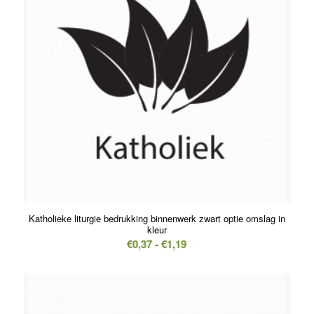
Katholieke liturgie bedrukking binnenwerk zwart optie omslag in
kleur
Prijsklasse:
€
0,37
-
€
1,19
€0,37
tot
€1,19