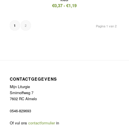
Prijsklasse:
€
0,37
-
€
1,19
€0,37
tot
€1,19
2
1
Pagina 1 van 2
CONTACTGEGEVENS
Mijn Liturgie
Smirnoffweg 7
7602 RC Almelo
0546-829693
Of vul ons
contactformulier
in