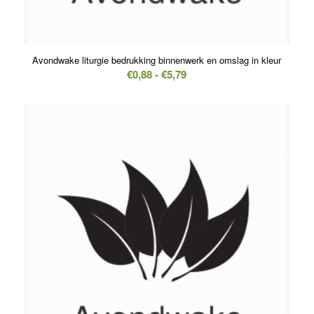
5.00
Avondwake liturgie bedrukking binnenwerk en omslag in kleur
Prijsklasse:
€
0,88
-
€
5,79
€0,88
tot
€5,79