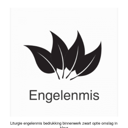
€0,88
tot
€5,79
Liturgie engelenmis bedrukking binnenwerk zwart optie omslag in
kleur