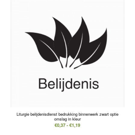
€5,79
Liturgie belijdenisdienst bedrukking binnenwerk zwart optie
omslag in kleur
Prijsklasse:
€
0,37
-
€
1,19
€0,37