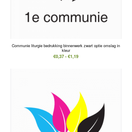
Communie liturgie bedrukking binnenwerk zwart optie omslag in
kleur
Prijsklasse:
€
0,37
-
€
1,19
€0,37
tot
€1,19