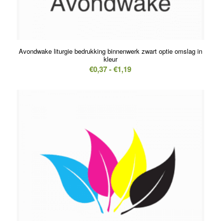
5.00
Avondwake liturgie bedrukking binnenwerk zwart optie omslag in
kleur
Prijsklasse:
€
0,37
-
€
1,19
€0,37
tot
€1,19