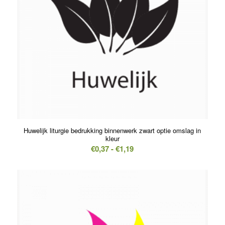
5.00
Huwelijk liturgie bedrukking binnenwerk zwart optie omslag in
kleur
Prijsklasse:
€
0,37
-
€
1,19
€0,37
tot
€1,19