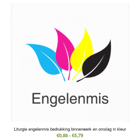
tot
€1,19
Liturgie engelenmis bedrukking binnenwerk en omslag in kleur
Prijsklasse:
€
0,88
-
€
5,79