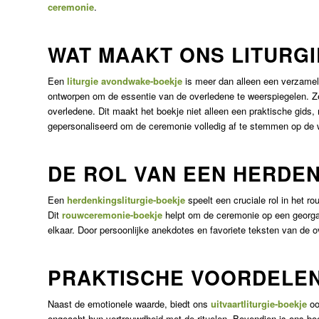
ceremonie
.
WAT MAAKT ONS LITURG
Een
liturgie avondwake-boekje
is meer dan alleen een verzameli
ontworpen om de essentie van de overledene te weerspiegelen. Ze 
overledene. Dit maakt het boekje niet alleen een praktische gid
gepersonaliseerd om de ceremonie volledig af te stemmen op de 
DE ROL VAN EEN HERDE
Een
herdenkingsliturgie-boekje
speelt een cruciale rol in het 
Dit
rouwceremonie-boekje
helpt om de ceremonie op een georgan
elkaar. Door persoonlijke anekdotes en favoriete teksten van de o
PRAKTISCHE VOORDELEN
Naast de emotionele waarde, biedt ons
uitvaartliturgie-boekje
oo
ongeacht hun vertrouwdheid met de rituelen. Bovendien is ons boek