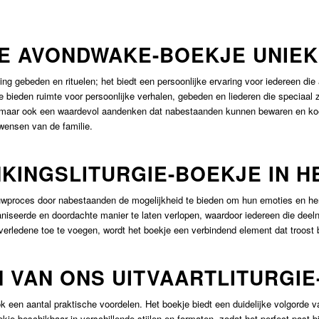
IE AVONDWAKE-BOEKJE UNIEK
ng gebeden en rituelen; het biedt een persoonlijke ervaring voor iedereen die
bieden ruimte voor persoonlijke verhalen, gebeden en liederen die speciaal 
s, maar ook een waardevol aandenken dat nabestaanden kunnen bewaren en koes
wensen van de familie.
NKINGSLITURGIE-BOEKJE IN 
rouwproces door nabestaanden de mogelijkheid te bieden om hun emoties en her
iseerde en doordachte manier te laten verlopen, waardoor iedereen die deel
verledene toe te voegen, wordt het boekje een verbindend element dat troost 
 VAN ONS UITVAARTLITURGIE
k een aantal praktische voordelen. Het boekje biedt een duidelijke volgorde 
je beschikbaar in verschillende stijlen en formaten, zodat het perfect past b