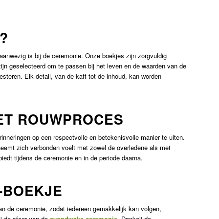
?
 aanwezig is bij de ceremonie. Onze boekjes zijn zorgvuldig
zijn geselecteerd om te passen bij het leven en de waarden van de
teren. Elk detail, van de kaft tot de inhoud, kan worden
HET ROUWPROCES
inneringen op een respectvolle en betekenisvolle manier te uiten.
neemt zich verbonden voelt met zowel de overledene als met
biedt tijdens de ceremonie en in de periode daarna.
-BOEKJE
van de ceremonie, zodat iedereen gemakkelijk kan volgen,
ij de sfeer van de
avondwake ceremonie
. Dankzij de