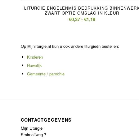
LITURGIE ENGELENMIS BEDRUKKING BINNENWER
ZWART OPTIE OMSLAG IN KLEUR
Prijsklasse:
€
0,37
-
€
1,19
€0,37
tot
€1,19
Op Mijnliturgie.nl kun u ook andere liturgieën bestellen:
Kinderen
Huwelijk
Gemeente / parochie
CONTACTGEGEVENS
Mijn Liturgie
Smirnoffweg 7