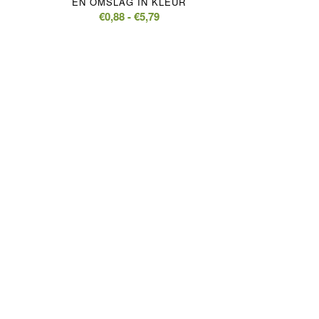
EN OMSLAG IN KLEUR
Prijsklasse:
€
0,88
-
€
5,79
€0,88
tot
€5,79