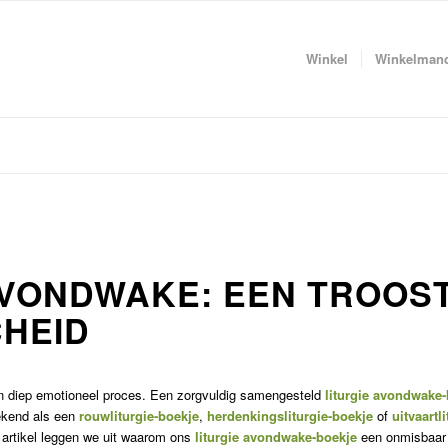
Winkel
Winkelman
AVONDWAKE: EEN TROOS
CHEID
en diep emotioneel proces. Een zorgvuldig samengesteld
liturgie avondwake
bekend als een
rouwliturgie-boekje
,
herdenkingsliturgie-boekje
of
uitvaartl
 artikel leggen we uit waarom ons
liturgie avondwake-boekje
een onmisbaar h