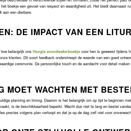
 het boekje een gevoel van respect en waardigheid uit. Het biedt daarnaast ru
t aan een dierbare.
N: DE IMPACT VAN EEN LITU
 hoe belangrijk ons
liturgie avondwake-boekje
voor hen is geweest tijdens h
an onze klanten. Dit soort feedback onderstreept de waarde van een goed ontw
kwaardige ceremonie. De persoonlijke touch en de aandacht voor detail maken
NG MOET WACHTEN MET BESTE
ldige planning en timing. Daarom is het belangrijk om op tijd te beginnen met
akt, is de beschikbaarheid beperkt. Wacht dus niet te lang en bestel vandaag
lles precies volgens plan verloopt en dat je op de dag zelf niet voor onverwa