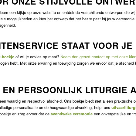
OR ONZE STIJLVOLLE ONTWE
Neem een kijkje op onze website en ontdek de verschillende ontwerpen die wij
e vele mogelijkheden en kies het ontwerp dat het beste past bij jouw ceremonie.
legenheid.
NTENSERVICE STAAT VOOR JE
e-boekje
of wil je advies op maat?
Neem dan gerust contact op met onze klan
r ogen hebt. Met onze ervaring en toewijding zorgen we ervoor dat je afscheid
K EN PERSOONLIJK LITURGIE
een waardig en respectvol afscheid. Ons boekje biedt niet alleen praktische 
volledige personalisatie en de hoogwaardige afwerking, helpt ons
uitvaartlitur
 boekje en zorg ervoor dat de
avondwake ceremonie
een onvergetelijke en tr