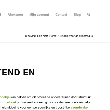
d
Afrekenen
Mijn account
Contact
Blog
U bevindt zich hier:
Home
/
Liturgie voor de avondwake
TEND EN
-boekje
kan helpen om dit proces te ondersteunen door structuur
iturgie-boekje
, fungeert als een gids voor de ceremonie en helpt
ulpmiddel is voor een persoonlijke en troostrijke
avondwake