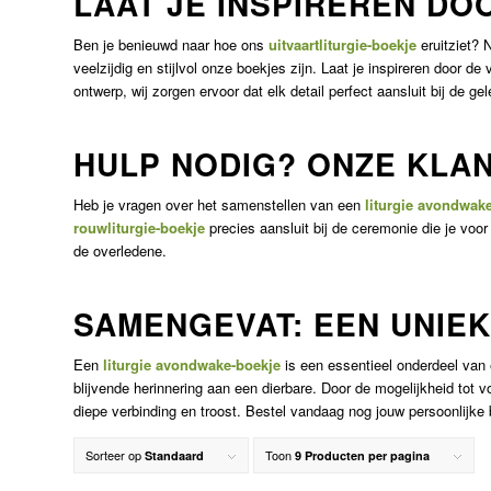
LAAT JE INSPIREREN DO
Ben je benieuwd naar hoe ons
uitvaartliturgie-boekje
eruitziet? 
veelzijdig en stijlvol onze boekjes zijn. Laat je inspireren door d
ontwerp, wij zorgen ervoor dat elk detail perfect aansluit bij de ge
HULP NODIG? ONZE KLA
Heb je vragen over het samenstellen van een
liturgie avondwak
rouwliturgie-boekje
precies aansluit bij de ceremonie die je voo
de overledene.
SAMENGEVAT: EEN UNIE
Een
liturgie avondwake-boekje
is een essentieel onderdeel van 
blijvende herinnering aan een dierbare. Door de mogelijkheid tot 
diepe verbinding en troost. Bestel vandaag nog jouw persoonlijke
Sorteer op
Toon
Standaard
9 Producten per pagina