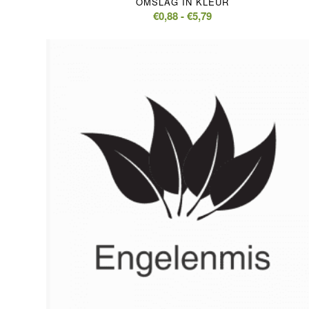
OMSLAG IN KLEUR
Prijsklasse:
€
0,88
-
€
5,79
€0,88
tot
€5,79