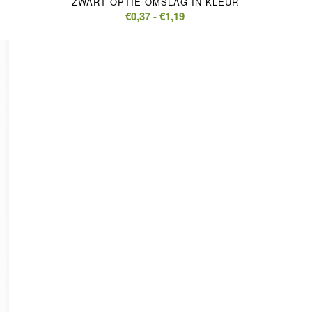
ZWART OPTIE OMSLAG IN KLEUR
Prijsklasse:
€
0,37
-
€
1,19
€0,37
tot
€1,19