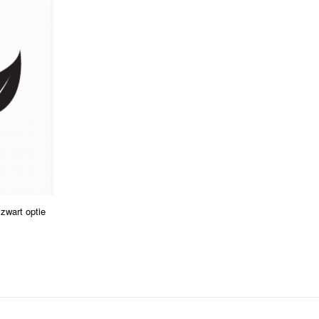
zwart optie
sklasse:
7
9