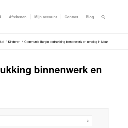
d
Afrekenen
Mijn account
Contact
Blog
kel
/
Kinderen
/
Communie liturgie bedrukking binnenwerk en omslag in kleur
rukking binnenwerk en