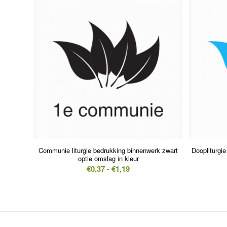
Communie liturgie bedrukking binnenwerk zwart
Doopliturgi
optie omslag in kleur
Prijsklasse:
€
0,37
-
€
1,19
€0,37
tot
€1,19