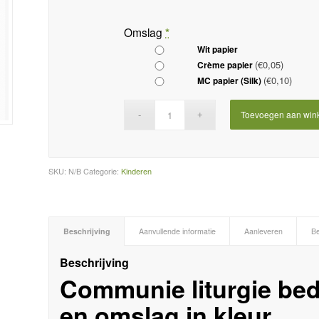
Omslag
*
Wit papier
(€0,05)
Crème papier
(€0,10)
MC papier (Silk)
Toevoegen aan win
SKU:
N/B
Categorie:
Kinderen
Beschrijving
Aanvullende informatie
Aanleveren
Be
Beschrijving
Communie liturgie be
en omslag in kleur