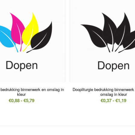
5.00
e bedrukking binnenwerk en omslag in
Doopliturgie bedrukking binnenwerk 
kleur
omslag in kleur
Prijsklasse:
Prij
€
0,88
-
€
5,79
€
0,37
-
€
1,19
€0,88
€0,3
tot
tot
€5,79
€1,1