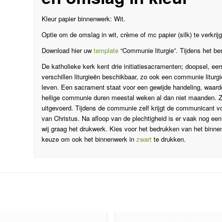
Kleur papier binnenwerk: Wit.
Optie om de omslag in wit, crème of mc papier (silk) te verkrij
Download hier uw
template
“Communie liturgie”. Tijdens het be
De katholieke kerk kent drie initiatiesacramenten; doopsel, eer
verschillen liturgieën beschikbaar, zo ook een communie liturgie.
leven. Een sacrament staat voor een gewijde handeling, waard
heilige communie duren meestal weken al dan niet maanden. Z
uitgevoerd. Tijdens de communie zelf krijgt de communicant vo
van Christus. Na afloop van de plechtigheid is er vaak nog ee
wij graag het drukwerk. Kies voor het bedrukken van het binne
keuze om ook het binnenwerk in
zwart
te drukken.