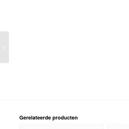
Liturgie belijdenisdienst
bedrukking binnenwerk
zwart optie omslag in
kleur
Gerelateerde producten