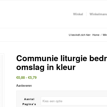
Winkel
Winkelman
U bevindt zich hier:
Home
/
Win
Communie liturgie bed
omslag in kleur
Prijsklasse:
€
0,88
-
€
5,79
€0,88
Aanleveren
tot
€5,79
Aantal
Pagina's