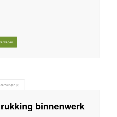
kelwagen
oordelingen (0)
drukking binnenwerk