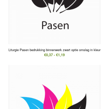
Liturgie Pasen bedrukking binnenwerk zwart optie omslag in kleur
Prijsklasse:
€
0,37
-
€
1,19
€0,37
tot
€1,19