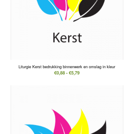
Liturgie Kerst bedrukking binnenwerk en omslag in kleur
Prijsklasse:
€
0,88
-
€
5,79
€0,88
tot
€5,79