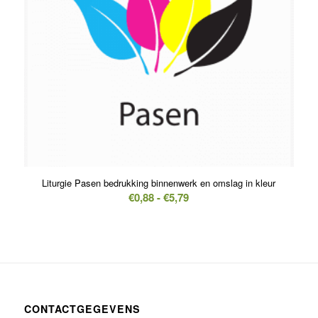
Liturgie Pasen bedrukking binnenwerk en omslag in kleur
Prijsklasse:
€
0,88
-
€
5,79
€0,88
tot
€5,79
CONTACTGEGEVENS