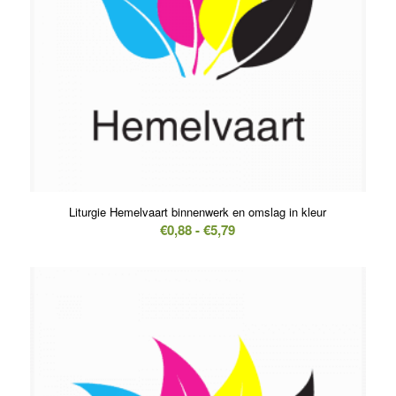
Liturgie Hemelvaart binnenwerk en omslag in kleur
Prijsklasse:
€
0,88
-
€
5,79
€0,88
tot
€5,79