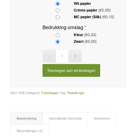
Wit papier
(€0,05)
Crème papier
(€0,10)
MC papier (Silk)
Bedrukking omslag
*
(€0,33)
Kleur
(€0,00)
Zwart
Toevoegen aan winkelwagen
SKU:
N/B
Categorie:
Feestdagen
Tag:
Paasliturgie
Beschrijving
Aanvullende informatie
Aanleveren
Beoordelingen (0)