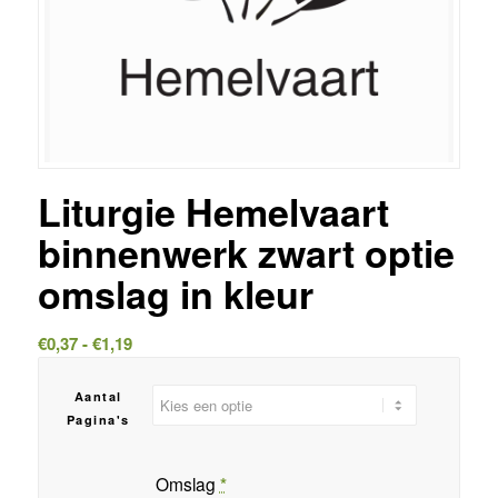
Liturgie Hemelvaart
binnenwerk zwart optie
omslag in kleur
Prijsklasse:
€
0,37
-
€
1,19
€0,37
tot
Aantal
€1,19
Pagina's
Omslag
*