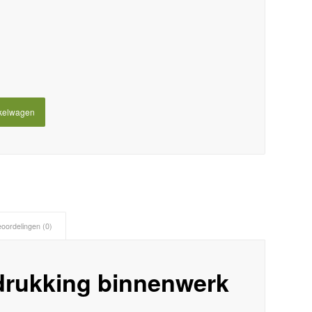
kelwagen
oordelingen (0)
edrukking binnenwerk