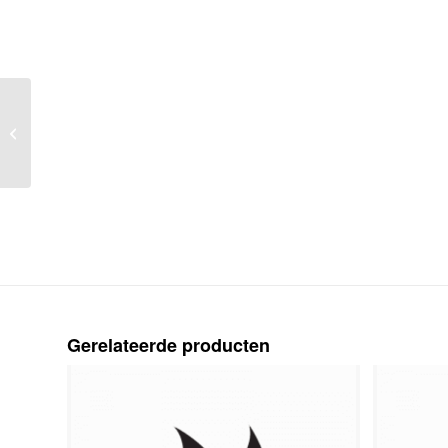
Huwelijk liturgie
bedrukking binnenwerk
zwart optie omslag in
kleur
Gerelateerde producten