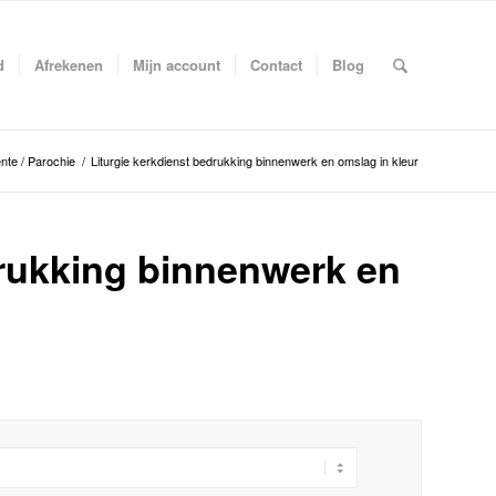
d
Afrekenen
Mijn account
Contact
Blog
te / Parochie
/
Liturgie kerkdienst bedrukking binnenwerk en omslag in kleur
drukking binnenwerk en