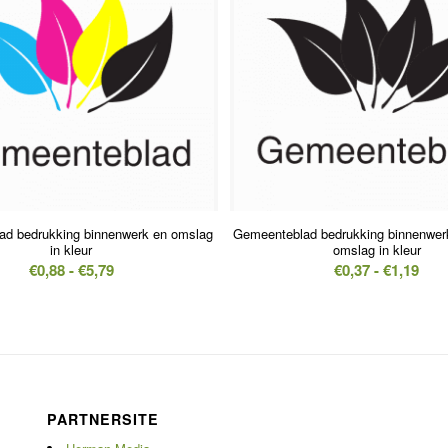
ad bedrukking binnenwerk en omslag
Gemeenteblad bedrukking binnenwerk
in kleur
omslag in kleur
Prijsklasse:
Prij
€
0,88
-
€
5,79
€
0,37
-
€
1,19
€0,88
€0,3
tot
tot
€5,79
€1,1
PARTNERSITE