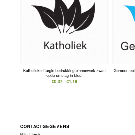
Katholieke liturgie bedrukking binnenwerk zwart
Gemeentebl
optie omslag in kleur
Prijsklasse:
€
0,37
-
€
1,19
€0,37
tot
€1,19
CONTACTGEGEVENS
Mijn Liturgie