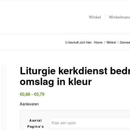
Winkel
Winkelman
U bevindt zich hier:
Home
/
Winkel
/
Gemeen
Liturgie kerkdienst be
omslag in kleur
Prijsklasse:
€
0,88
-
€
5,79
€0,88
Aanleveren
tot
€5,79
Aantal
Pagina's