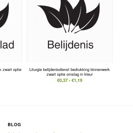
 zwart optie
Liturgie belijdenisdienst bedrukking binnenwerk
zwart optie omslag in kleur
sklasse:
Prijsklasse:
€
0,37
-
€
1,19
7
€0,37
tot
9
€1,19
BLOG