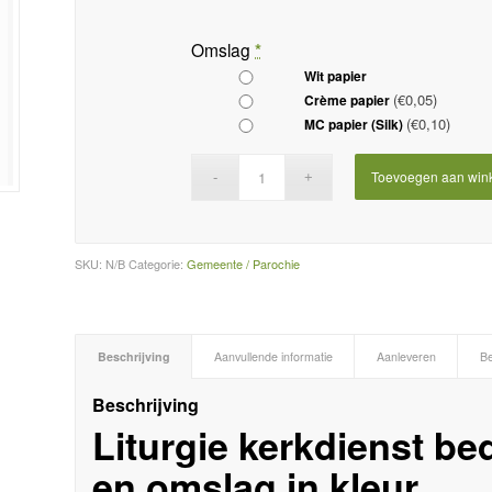
Omslag
*
Wit papier
(€0,05)
Crème papier
(€0,10)
MC papier (Silk)
Toevoegen aan win
SKU:
N/B
Categorie:
Gemeente / Parochie
Beschrijving
Aanvullende informatie
Aanleveren
Be
Beschrijving
Liturgie kerkdienst b
en omslag in kleur